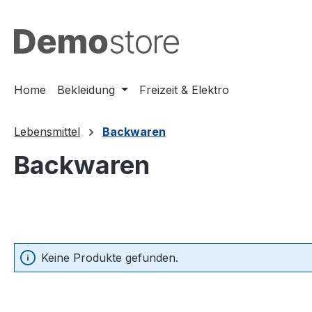
m Hauptinhalt springen
Zur Suche springen
Zur Hauptnavigation springen
Home
Bekleidung
Freizeit & Elektro
Lebensmittel
Backwaren
Backwaren
Keine Produkte gefunden.