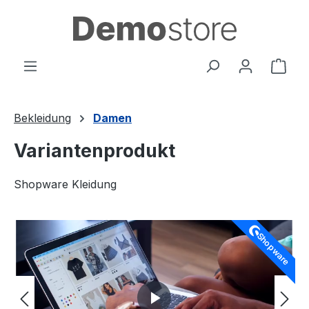
Zum Hauptinhalt springen
Ware
Bekleidung
Damen
Variantenprodukt
Shopware Kleidung
Bildergalerie überspringen
Shopware