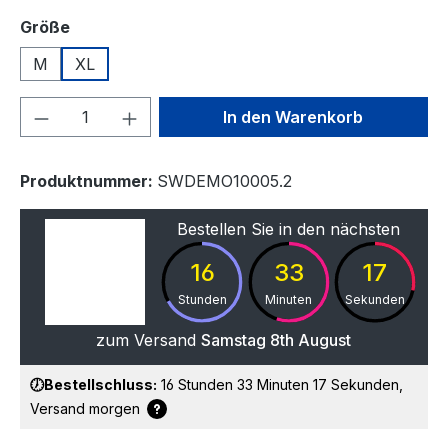
auswählen
Größe
M
XL
Produkt Anzahl: Gib den gewünschten We
In den Warenkorb
Produktnummer:
SWDEMO10005.2
Bestellen Sie in den nächsten
16
33
17
Stunden
Minuten
Sekunden
zum Versand
Samstag 8th August
🕖Bestellschluss:
16 Stunden 33 Minuten 17 Sekunden
,
Versand
morgen