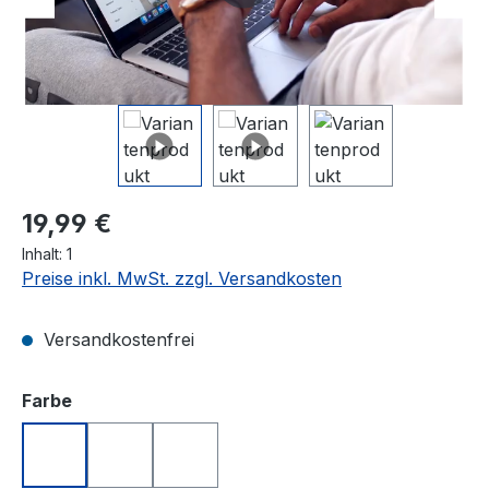
Video
abspielen
Regulärer Preis:
19,99 €
Inhalt:
1
Preise inkl. MwSt. zzgl. Versandkosten
Versandkostenfrei
auswählen
Farbe
Blau
Rot
Weiß